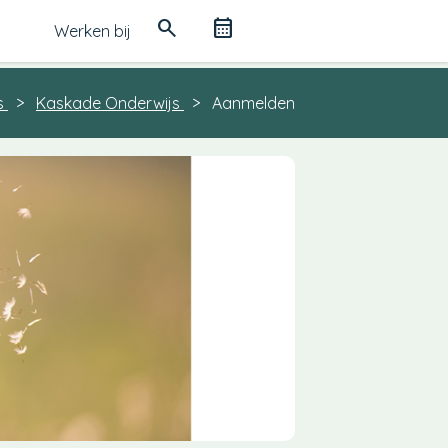
search
calendar_month
Werken bij
s
Kaskade Onderwijs
Aanmelden