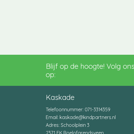
Blijf op de hoogte! Volg on
op:
Kaskade
Telefoonnummer:
071-3314359
Email:
kaskade@kindpartners.nl
Adres: Schoolplein 3
2371 EK Roelofarendsveen