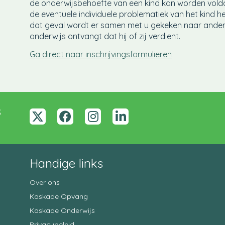
de onderwijsbehoefte van een kind kan worden vol
de eventuele individuele problematiek van het kind h
dat geval wordt er samen met u gekeken naar ander
onderwijs ontvangt dat hij of zij verdient.
Ga direct naar inschrijvingsformulieren
s
x-
Facebook
Instagram
linkedin-
twitter
in
Handige links
Over ons
Kaskade Opvang
Kaskade Onderwijs
Privacybeleid