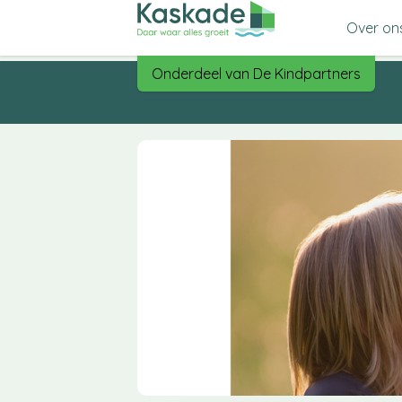
Home
Over on
Onderdeel van De Kindpartners
Missie,
Organi
Ons t
Kwalite
Kaska
Kaskad
Over o