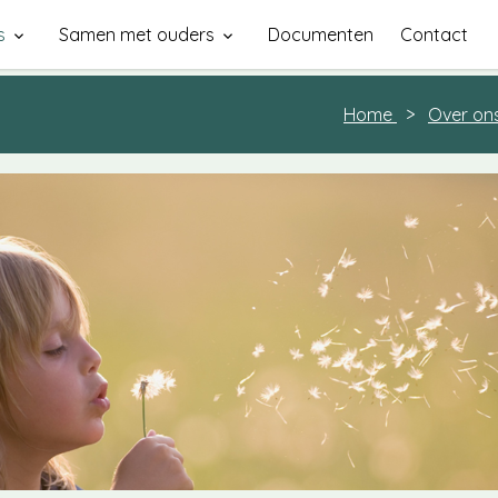
s
Samen met ouders
Documenten
Contact
 visie en kernwaarden
Oudercommissie
Home
Over on
satie
Klachtenprocedure
eam
Medezeggenschapsraad
Samen met ouders
it
de Opvang
e Onderwijs
ns