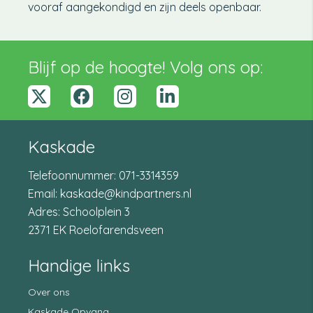
vooraf aangekondigd en zijn deels openbaar.
Blijf op de hoogte! Volg ons op:
x-
Facebook
Instagram
linkedin-
twitter
in
Kaskade
Telefoonnummer:
071-3314359
Email:
kaskade@kindpartners.nl
Adres: Schoolplein 3
2371 EK Roelofarendsveen
Handige links
Over ons
Kaskade Opvang