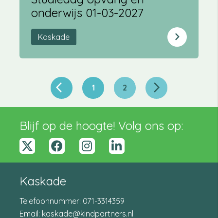
onderwijs 01-03-2027
Kaskade
arrow_back_ios
arrow_forward_ios
1
2
Blijf op de hoogte! Volg ons op:
x-
Facebook
Instagram
linkedin-
twitter
in
Kaskade
Telefoonnummer:
071-3314359
Email:
kaskade@kindpartners.nl